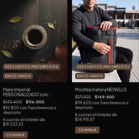
DESCUENTOS PROGRESIVOS
DESCUENTOS PROGRESIVOS
ENVÍO GRATIS
ENVÍO GRATIS
Mate imperial
Mochila matera NEWELLS
PERSONALIZADO con
$171.925
$149.500
APLIQUES
$133.400
$116.000
$119.600
con
Transferencia o
depósito
$92.800
con
Transferencia o
depósito
6
cuotas sin interés de
$24.916,67
6
cuotas sin interés de
$19.333,33
COMPRAR