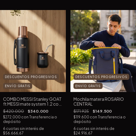
DESCUENTOS PROGRESIVOS
DESCUENTOS PROGRESIVOS
ENVÍO GRATIS
ENVÍO GRATIS
COMBO MESSI Stanley GOAT
Mochila matera ROSARIO
ft MESSI mate system 1.2 con
CENTRAL
bombilla de regalo
$420.000
$340.000
$171.925
$149.500
$272.000
con
Transferencia o
$119.600
con
Transferencia o
depósito
depósito
6
cuotas sin interés de
6
cuotas sin interés de
$56.666,67
$24.916,67