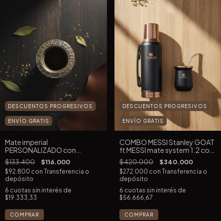
DESCUENTOS PROGRESIVOS
DESCUENTOS PROGRESIVOS
ENVÍO GRATIS
ENVÍO GRATIS
Mate imperial
COMBO MESSI Stanley GOAT
PERSONALIZADO con
ft MESSI mate system 1.2 con
APLIQUES
bombilla de regalo
$133.400
$116.000
$420.000
$340.000
$92.800
con
Transferencia o
$272.000
con
Transferencia o
depósito
depósito
6
cuotas sin interés de
6
cuotas sin interés de
$19.333,33
$56.666,67
COMPRAR