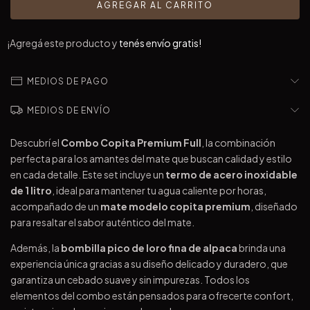
¡Agregá este producto y
tenés envío gratis!
MEDIOS DE PAGO
MEDIOS DE ENVÍO
Descubrí el
Combo Copita Premium Full
, la combinación
perfecta para los amantes del mate que buscan calidad y estilo
en cada detalle. Este set incluye un
termo de acero inoxidable
de 1 litro
, ideal para mantener tu agua caliente por horas,
acompañado de un
mate modelo copita premium
, diseñado
para resaltar el sabor auténtico del mate.
Además, la
bombilla pico de loro fina de alpaca
brinda una
experiencia única gracias a su diseño delicado y duradero, que
garantiza un cebado suave y sin impurezas. Todos los
elementos del combo están pensados para ofrecerte confort,