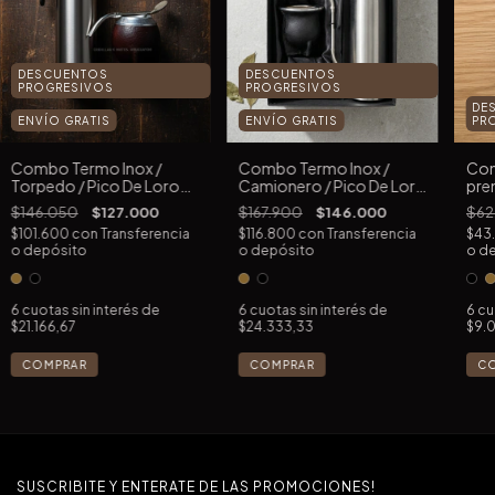
DESCUENTOS
DESCUENTOS
PROGRESIVOS
PROGRESIVOS
DE
ENVÍO GRATIS
ENVÍO GRATIS
PR
Combo Termo Inox /
Combo Termo Inox /
Com
Camionero / Pico De Loro
Torpedo / Pico De Loro
pre
De Alpaca Con Caja
De Alpaca
bañ
$167.900
$146.000
$146.050
$127.000
$62
$116.800
con
Transferencia
$101.600
con
Transferencia
$43
o depósito
o depósito
o d
6
cuotas sin interés de
6
cuotas sin interés de
6
cu
$24.333,33
$21.166,67
$9.
COMPRAR
COMPRAR
C
SUSCRIBITE Y ENTERATE DE LAS PROMOCIONES!