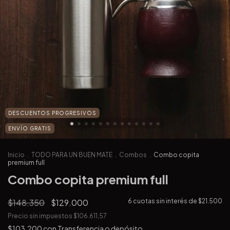
DESCUENTOS PROGRESIVOS
ENVÍO GRATIS
Inicio
.
TODO PARA UN BUEN MATE
.
Combos
.
Combo copita
premium full
Combo copita premium full
$148.350
$129.000
6
cuotas sin interés de
$21.500
Precio sin impuestos
$106.611,57
$103.200
con
Transferencia o depósito