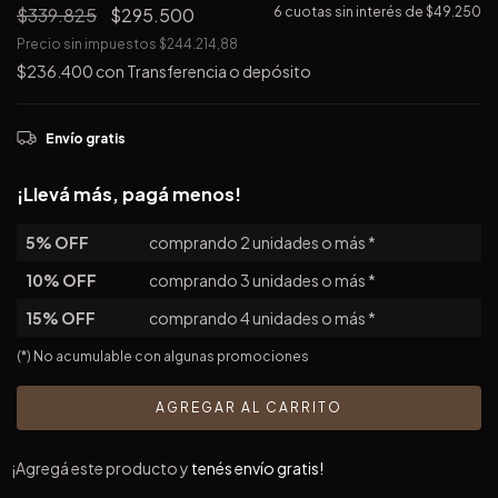
$339.825
$295.500
6
cuotas sin interés de
$49.250
Precio sin impuestos
$244.214,88
$236.400
con
Transferencia o depósito
Envío gratis
¡Llevá más, pagá menos!
5% OFF
comprando 2 unidades o más *
10% OFF
comprando 3 unidades o más *
15% OFF
comprando 4 unidades o más *
(*) No acumulable con algunas promociones
¡Agregá este producto y
tenés envío gratis!