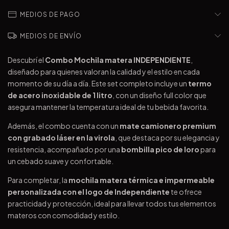
MEDIOS DE PAGO
MEDIOS DE ENVÍO
Descubrí el
Combo Mochila matera INDEPENDIENTE
,
diseñado para quienes valoran la calidad y el estilo en cada
momento de su día a día. Este set completo incluye un
termo
de acero inoxidable de 1 litro
, con un diseño full color que
asegura mantener la temperatura ideal de tu bebida favorita.
Además, el combo cuenta con un
mate camionero premium
con grabado láser en la virola
, que destaca por su elegancia y
resistencia, acompañado por una
bombilla pico de loro
para
un cebado suave y confortable.
Para completar, la
mochila matera térmica e impermeable
personalizada con el logo de Independiente
te ofrece
practicidad y protección, ideal para llevar todos tus elementos
materos con comodidad y estilo.