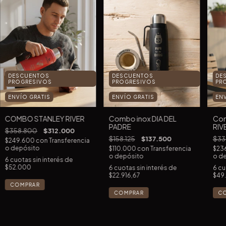
DESCUENTOS
DESCUENTOS
DE
PROGRESIVOS
PROGRESIVOS
PR
ENVÍO GRATIS
ENVÍO GRATIS
EN
Combo inox DIA DEL
COMBO STANLEY RIVER
Com
PADRE
RIV
$358.800
$312.000
$158.125
$137.500
$33
$249.600
con
Transferencia
o depósito
$110.000
con
Transferencia
$23
o depósito
o d
6
cuotas sin interés de
$52.000
6
cuotas sin interés de
6
cu
$22.916,67
$49.