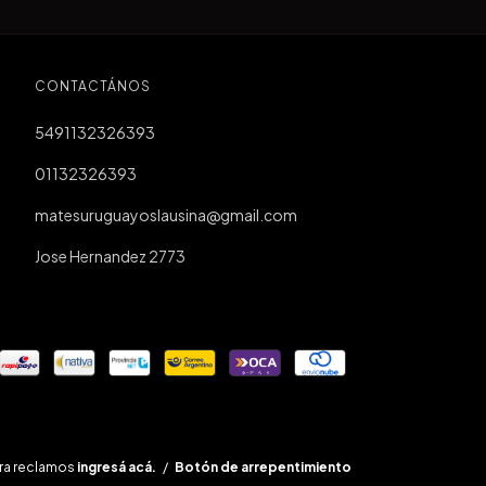
CONTACTÁNOS
5491132326393
01132326393
matesuruguayoslausina@gmail.com
Jose Hernandez 2773
ra reclamos
ingresá acá.
/
Botón de arrepentimiento