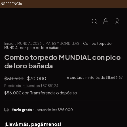
RANSFERENCIA
0
Inicio
.
MUNDIAL 2026
.
MATES Y BOMBILLAS
.
Combo torpedo
MUNDIAL con pico de loro bañada
Combo torpedo MUNDIAL con pico
de loro bañada
$80.500
$70.000
6
cuotas sin interés de
$11.666,67
Precio sin impuestos
$57.851,24
$56.000
con
Transferencia o depósito
Envío gratis
superando los
$95.000
¡Llevá más, pagá menos!