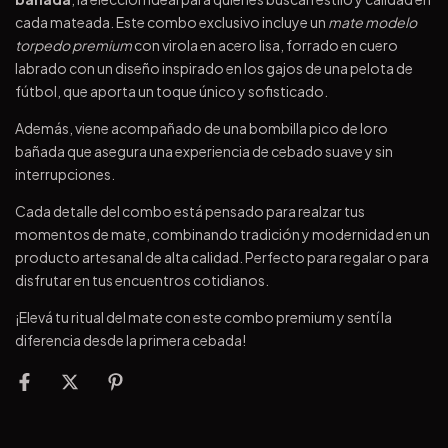
cada mateada. Este combo exclusivo incluye un
mate modelo
torpedo premium
con virola en acero lisa, forrado en cuero
labrado con un diseño inspirado en los gajos de una pelota de
fútbol, que aporta un toque único y sofisticado.
Además, viene acompañado de una bombilla pico de loro
bañada que asegura una experiencia de cebado suave y sin
interrupciones.
Cada detalle del combo está pensado para realzar tus
momentos de mate, combinando tradición y modernidad en un
producto artesanal de alta calidad. Perfecto para regalar o para
disfrutar en tus encuentros cotidianos.
¡Elevá tu ritual del mate con este combo premium y sentí la
diferencia desde la primera cebada!