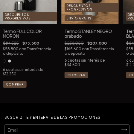
DESCUENTOS
PROGRESIVOS
DESCUENTOS
DE
PROGRESIVOS
ENVÍO GRATIS
PR
Termo FULL COLOR
Termo STANLEY NEGRO
Ter
MORON
grabado
BL
$84.525
$73.500
$238.050
$207.000
$84
$58.800
con
Transferencia
$165.600
con
Transferencia
$58
o depósito
o depósito
o d
6
cuotas sin interés de
6
cu
$34.500
$12.
6
cuotas sin interés de
$12.250
C
COMPRAR
SUSCRIBITE Y ENTERATE DE LAS PROMOCIONES!