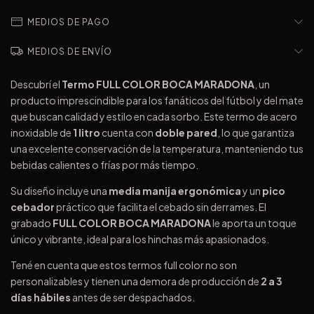
MEDIOS DE PAGO
MEDIOS DE ENVÍO
Descubrí el
Termo FULL COLOR BOCA MARADONA
, un
producto imprescindible para los fanáticos del fútbol y del mate
que buscan calidad y estilo en cada sorbo. Este termo de acero
inoxidable de
1 litro
cuenta con
doble pared
, lo que garantiza
una excelente conservación de la temperatura, manteniendo tus
bebidas calientes o frías por más tiempo.
Su diseño incluye una
media manija ergonómica
y un
pico
cebador
práctico que facilita el cebado sin derrames. El
grabado
FULL COLOR BOCA MARADONA
le aporta un toque
único y vibrante, ideal para los hinchas más apasionados.
Tené en cuenta que estos termos full color no son
personalizables y tienen una demora de producción de
2 a 3
días hábiles
antes de ser despachados.