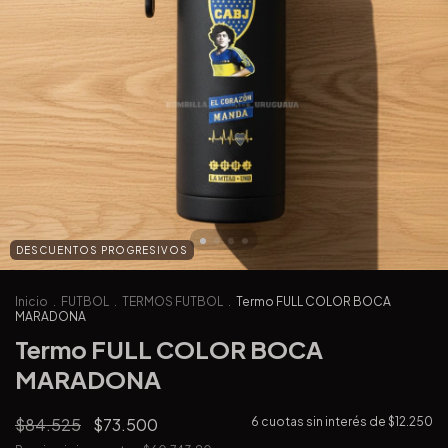
DESCUENTOS PROGRESIVOS
Inicio
.
FUTBOL
.
TERMOS FUTBOL
.
Termo FULL COLOR BOCA
MARADONA
Termo FULL COLOR BOCA
MARADONA
$84.525
$73.500
6
cuotas sin interés de
$12.250