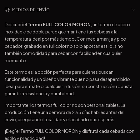
MEDIOS DE ENVÍO
Descubrí el
Termo FULL COLOR MORON
, un termo de acero
inoxidable de doble pared que mantiene tus bebidas a la
temperatura ideal por más tiempo. Con media manija y pico
cebador, grabado en full color no solo aportan estilo, sino
también comodidad para cebar con facilidad en cualquier
momento.
Este termo es la opción perfecta para quienes buscan
funcionalidad y un diseño vibrante que no pasa desapercibido.
Ideal para el mate o cualquier infusión, su construcción robusta
garantiza resistencia y durabilidad.
Importante: los termos full color no son personalizables. La
producción tiene una demora de 2 a 3 días hábiles antes del
envío, asegurando la calidad y el acabado que esperás.
¡Elegí el Termo FULL COLOR MORON y disfrutá cada cebada con
estilo y practicidad!