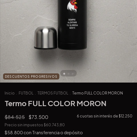
DESCUENTOS PROGRESIVOS
Inicio
.
FUTBOL
.
TERMOS FUTBOL
.
Termo FULL COLOR MORON
Termo FULL COLOR MORON
$84.525
$73.500
6
cuotas sin interés de
$12.250
Precio sin impuestos
$60.743,80
$58.800
con
Transferencia o depósito