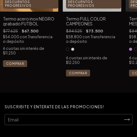
DESCUENTOS
DESCUENTOS
DE
PROGRESIVOS
PROGRESIVOS
PR
Termo acero inox NEGRO
Termo FULL COLOR
Ter
grabado FUTBOL
CAMPEONES
MES
$77.625
$67.500
$84.525
$73.500
$84
$54.000
con
Transferencia
$58.800
con
Transferencia
$58
o depósito
o depósito
o d
6
cuotas sin interés de
$11.250
6
cuotas sin interés de
6
cu
$12.250
$12.
COMPRAR
C
SUSCRIBITE Y ENTERATE DE LAS PROMOCIONES!