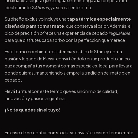
inoxidable asegura que tu agua se mantenga a la temperatura
ideal durante
24 horas
, ya sea caliente o fría.
Su diseño exclusivo incluye una
tapa térmica especialmente
diseñada para tomar mate
, que conserva el calor. Además, el
pico de precisión ofrece una experiencia de cebado
inigualable
,
para que disfrutes cada sorbo con la perfección que merece.
Este termo combina la resistencia y estilo de Stanley con la
pasión y legado de Messi, convirtiéndolo en un producto único
que acompaña tus momentos más especiales. Ideal para llevar a
donde quieras, manteniendo siempre la tradición del mate bien
cebado.
Elevá tu ritual con este termo que es sinónimo de calidad,
innovación y pasión argentina.
¡No te quedes sin el tuyo!
En caso de no contar con stock, se enviará el mismo termo mate