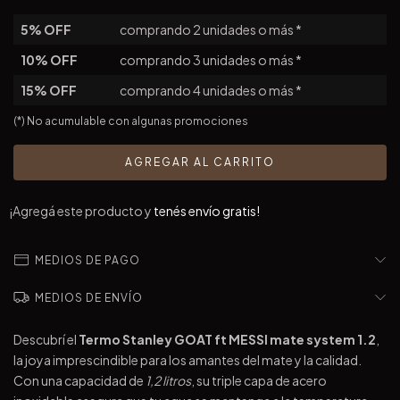
5% OFF
comprando 2 unidades o más *
10% OFF
comprando 3 unidades o más *
15% OFF
comprando 4 unidades o más *
(*) No acumulable con algunas promociones
¡Agregá este producto y
tenés envío gratis!
MEDIOS DE PAGO
MEDIOS DE ENVÍO
Descubrí el
Termo Stanley GOAT ft MESSI mate system 1.2
,
la joya imprescindible para los amantes del mate y la calidad.
Con una capacidad de
1,2 litros
, su triple capa de acero