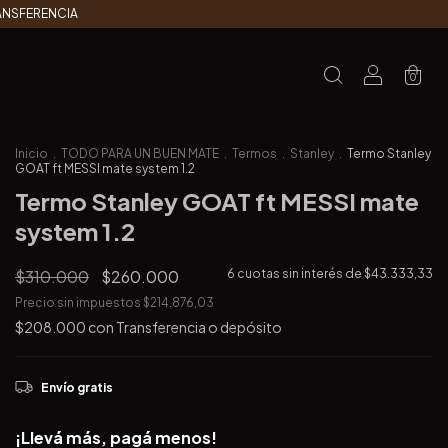
RANSFERENCIA
0
Inicio
.
TODO PARA UN BUEN MATE
.
Termos
.
Stanley
.
Termo Stanley
GOAT ft MESSI mate system 1.2
Termo Stanley GOAT ft MESSI mate
system 1.2
$310.000
$260.000
6
cuotas sin interés de
$43.333,33
Precio sin impuestos
$214.876,03
$208.000
con
Transferencia o depósito
Envío gratis
¡Llevá más, pagá menos!