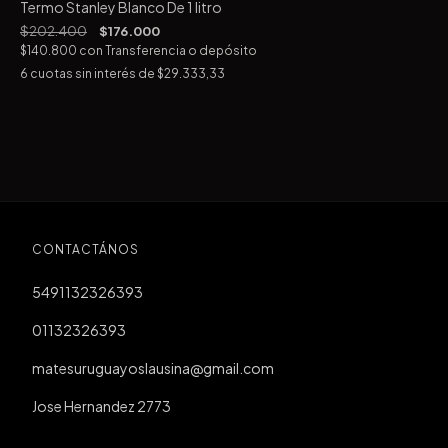
Termo Stanley Blanco De 1 litro
$202.400
$176.000
$140.800
con
Transferencia o depósito
6
cuotas sin interés de
$29.333,33
CONTACTÁNOS
5491132326393
01132326393
matesuruguayoslausina@gmail.com
Jose Hernandez 2773