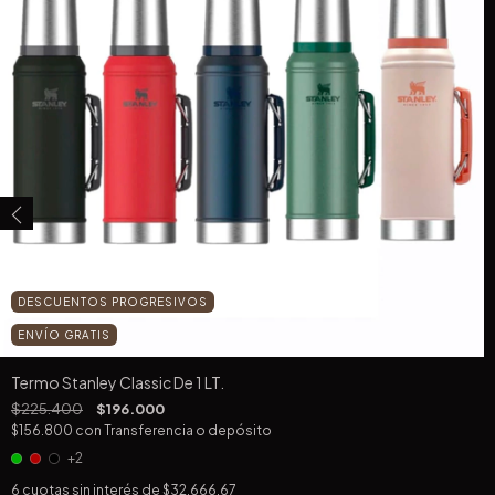
DESCUENTOS PROGRESIVOS
ENVÍO GRATIS
Termo Stanley Classic De 1 LT.
$225.400
$196.000
$156.800
con
Transferencia o depósito
+2
6
cuotas sin interés de
$32.666,67