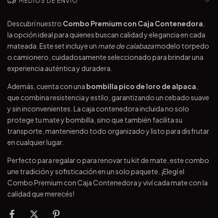
MEDIOS DE ENVÍO
Descubrí nuestro
Combo Premium con Caja Contenedora
,
la opción ideal para quienes buscan calidad y elegancia en cada
mateada. Este set incluye un
mate de calabaza
modelo torpedo
o camionero, cuidadosamente seleccionado para brindar una
experiencia auténtica y duradera.
Además, cuenta con una
bombilla pico de loro de alpaca
,
que combina resistencia y estilo, garantizando un cebado suave
y sin inconvenientes. La caja contenedora incluida no solo
protege tu mate y bombilla, sino que también facilita su
transporte, manteniendo todo organizado y listo para disfrutar
en cualquier lugar.
Perfecto para regalar o para renovar tu kit de mate, este combo
une tradición y sofisticación en un solo paquete. ¡Elegí el
Combo Premium con Caja Contenedora y viví cada mate con la
calidad que merecés!