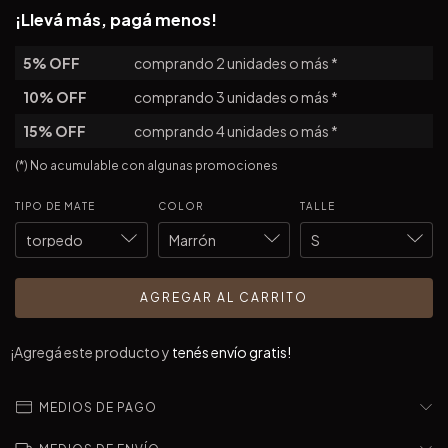
¡Llevá más, pagá menos!
5% OFF
comprando 2 unidades o más *
10% OFF
comprando 3 unidades o más *
15% OFF
comprando 4 unidades o más *
(*) No acumulable con algunas promociones
TIPO DE MATE
COLOR
TALLE
¡Agregá este producto y
tenés envío gratis!
MEDIOS DE PAGO