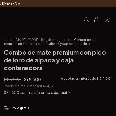
RANSFERENCIA
0
Inicio
.
DIA DEL PADRE
.
Regalos sugeridos
.
Combo de mate
premium con pico de loro de alpaca y caja contenedora
Combo de mate premium con pico
de loro de alpaca y caja
contenedora
$113.275
$98.500
6
cuotas sin interés de
$16.416,67
Precio sin impuestos
$81.404,96
$78.800
con
Transferencia o depósito
Envío gratis