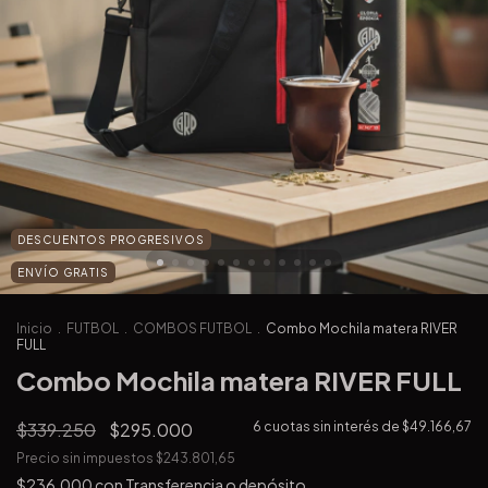
DESCUENTOS PROGRESIVOS
ENVÍO GRATIS
Inicio
.
FUTBOL
.
COMBOS FUTBOL
.
Combo Mochila matera RIVER
FULL
Combo Mochila matera RIVER FULL
$339.250
$295.000
6
cuotas sin interés de
$49.166,67
Precio sin impuestos
$243.801,65
$236.000
con
Transferencia o depósito