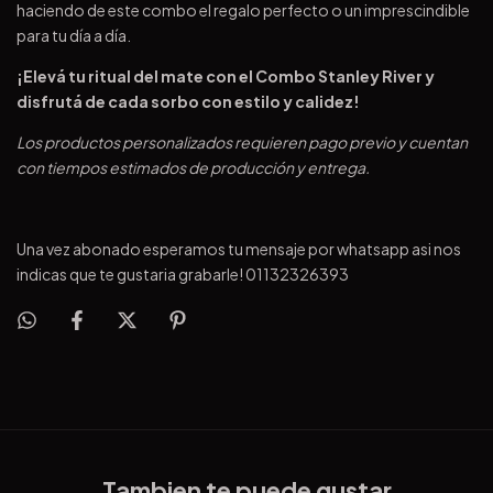
haciendo de este combo el regalo perfecto o un imprescindible
para tu día a día.
¡Elevá tu ritual del mate con el Combo Stanley River y
disfrutá de cada sorbo con estilo y calidez!
Los productos personalizados requieren pago previo y cuentan
con tiempos estimados de producción y entrega.
Una vez abonado esperamos tu mensaje por whatsapp asi nos
indicas que te gustaria grabarle! 01132326393
Tambien te puede gustar