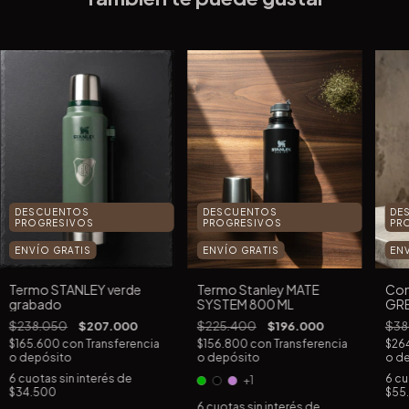
DESCUENTOS
DE
DESCUENTOS
PROGRESIVOS
PR
PROGRESIVOS
ENVÍO GRATIS
EN
ENVÍO GRATIS
Termo STANLEY verde
Com
Termo Stanley MATE
grabado
GR
SYSTEM 800 ML
$238.050
$207.000
$38
$225.400
$196.000
$165.600
con
Transferencia
$26
$156.800
con
Transferencia
o depósito
o d
o depósito
6
cuotas sin interés de
6
cu
+1
$34.500
$55.
6
cuotas sin interés de