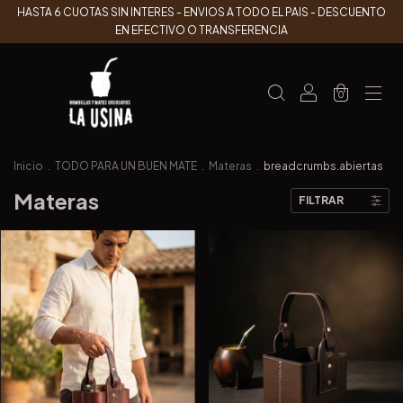
HASTA 6 CUOTAS SIN INTERES - ENVIOS A TODO EL PAIS - DESCUENTO
EN EFECTIVO O TRANSFERENCIA
0
Inicio
.
TODO PARA UN BUEN MATE
.
Materas
.
breadcrumbs.abiertas
Materas
FILTRAR