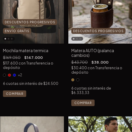
DESCUENTOS PROGRESIVOS
DESCUENTOS PROGRESIVOS
ENVÍO GRATIS
Matera AUTO (palanca
Mochila matera termica
cambios)
$169.050
$147.000
$43.700
$38.000
$117.600
con
Transferencia o
depósito
$30.400
con
Transferencia o
depósito
+2
6
cuotas sin interés de
$24.500
6
cuotas sin interés de
$6.333,33
COMPRAR
COMPRAR