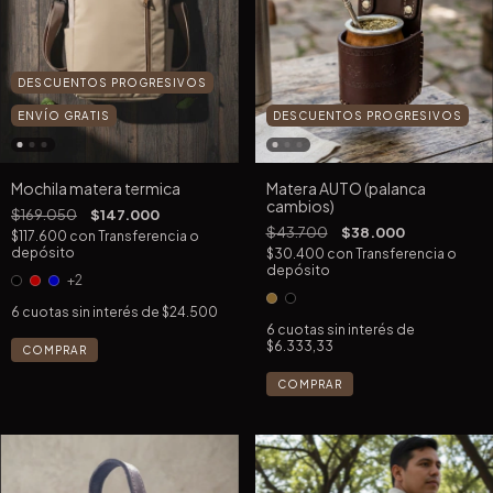
DESCUENTOS PROGRESIVOS
DESCUENTOS PROGRESIVOS
ENVÍO GRATIS
Matera AUTO (palanca
Mochila matera termica
cambios)
$169.050
$147.000
$43.700
$38.000
$117.600
con
Transferencia o
depósito
$30.400
con
Transferencia o
depósito
+2
6
cuotas sin interés de
$24.500
6
cuotas sin interés de
$6.333,33
COMPRAR
COMPRAR