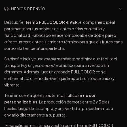
MEDIOS DE ENVÍO
Descubrí el
Termo FULL COLOR RIVER
, el compañero ideal
para mantener tus bebidas calientes o frías con estilo y
funcionalidad. Fabricado en acero inoxidable de doble pared,
ofrece un excelente aislamiento térmico para que disfrutes cada
sorbo a la temperatura perfecta.
Su diseño incluye una
media manija
ergonómica que facilita el
transporte y un
pico cebador
práctico para un vertido sin
derrames. Además, luce un grabado FULL COLOR con el
emblemático diseño de River, que le aporta un toque único y
vibrante.
Tené en cuenta que estos termos full color
no son
personalizables
. La producción demora entre 2 y 3 días
hábiles luego de la compra, y una vez listo, procederemos a
enviarlo directamente a tu puerta.
¡Elegí calidad, resistencia y estilo con el Termo FULL COLOR