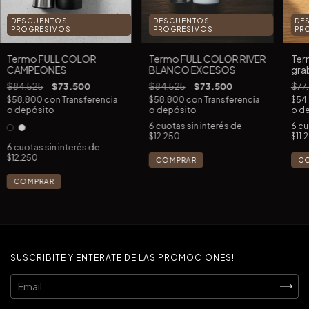
DESCUENTOS
DE
DESCUENTOS
PROGRESIVOS
PR
PROGRESIVOS
Termo FULL COLOR
Ter
Termo FULL COLOR RIVER
CAMPEONES
gra
BLANCO EXCESOS
$84.525
$73.500
$77
$84.525
$73.500
$58.800
con
Transferencia
$54
$58.800
con
Transferencia
o depósito
o d
o depósito
6
cu
6
cuotas sin interés de
$11.
$12.250
6
cuotas sin interés de
$12.250
COMPRAR
COMPRAR
SUSCRIBITE Y ENTERATE DE LAS PROMOCIONES!